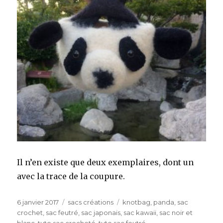
Il n’en existe que deux exemplaires, dont un
avec la trace de la coupure.
Publié
Catégories
Étiquettes
6 janvier 2017
sacs créations
knotbag
,
panda
,
sac
le
crochet
,
sac feutré
,
sac japonais
,
sac kawaii
,
sac noir et
blanc
,
tuto sac crocheté
,
tuto sac feutré