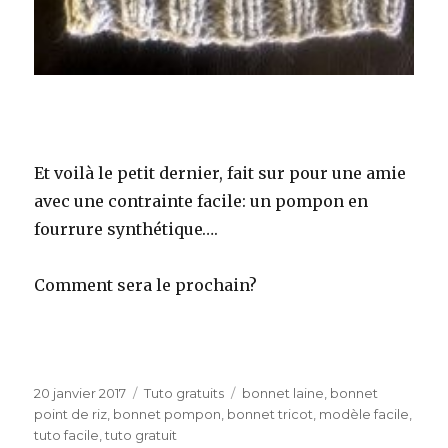
Et voilà le petit dernier, fait sur pour une amie
avec une contrainte facile: un pompon en
fourrure synthétique….
Comment sera le prochain?
Publié
Catégories
Étiquettes
20 janvier 2017
Tuto gratuits
bonnet laine
,
bonnet
le
point de riz
,
bonnet pompon
,
bonnet tricot
,
modèle facile
,
tuto facile
,
tuto gratuit