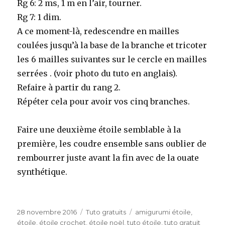
Rg 6: 2 ms, 1 m en l’air, tourner.
Rg 7: 1 dim.
A ce moment-là, redescendre en mailles
coulées jusqu’à la base de la branche et tricoter
les 6 mailles suivantes sur le cercle en mailles
serrées . (voir photo du tuto en anglais).
Refaire à partir du rang 2.
Répéter cela pour avoir vos cinq branches.
Faire une deuxième étoile semblable à la
première, les coudre ensemble sans oublier de
rembourrer juste avant la fin avec de la ouate
synthétique.
Publié
Catégories
Étiquettes
28 novembre 2016
Tuto gratuits
amigurumi étoile
,
le
étoile
,
étoile crochet
,
étoile noël
,
tuto étoile
,
tuto gratuit