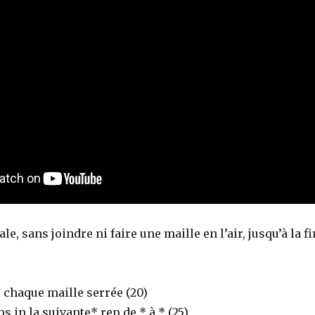
le, sans joindre ni faire une maille en l’air, jusqu’à la fi
 chaque maille serrée (20)
s in la suivante* rep de * à * (25)