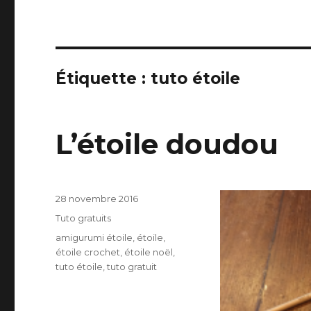
Étiquette :
tuto étoile
L’étoile doudou
Publié
28 novembre 2016
le
Catégories
Tuto gratuits
Étiquettes
amigurumi étoile
,
étoile
,
étoile crochet
,
étoile noël
,
tuto étoile
,
tuto gratuit