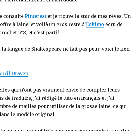
je consulte
Pinterest
et je trouve la star de mes rêves. Un
ffre à laine, et voilà un gros reste d’
Eskimo
écru de
rochet n°8, et c’est parti!
i la langue de Shakespeare ne fait pas peur, voici le lien
 April Draven
elles qui n’ont pas vraiment envie de compter leurs
s de traduire, j’ai rédigé le tuto en français et j’ai
bre de mailles pour utiliser de la grosse laine, ce qui
 dans le modèle original.
to en anglais sont très bien pour comprendre la partie