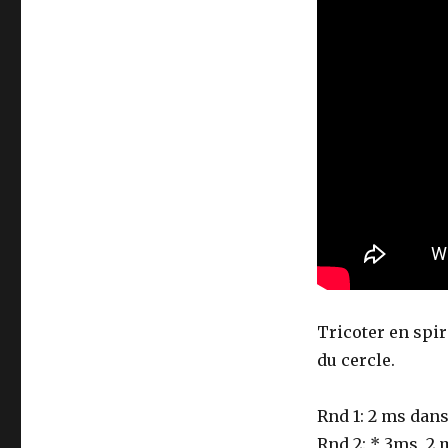
Tricoter en spira
du cercle.
Rnd 1: 2 ms dans
Rnd 2: * 3ms, 2 m