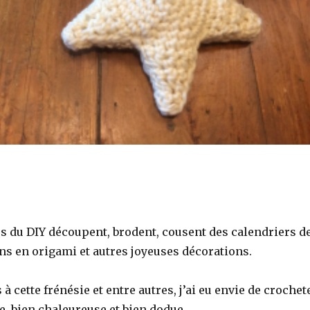
os du DIY découpent, brodent, cousent des calendriers d
ins en origami et autres joyeuses décorations.
à cette frénésie et entre autres, j’ai eu envie de crochet
e, bien chaleureuse et bien dodue.