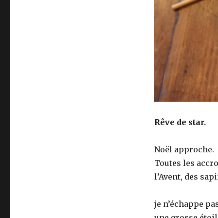
Rêve de star.
Noël approche.
Toutes les accr
l’Avent, des sap
je n’échappe pas 
une grosse étoil